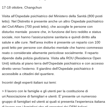
17-18 ottobre, Changchun
Visita all’Ospedale psichiatrico del Ministero della Sanità (800 posti
letto). Nel Distretto è presente anche un altro Ospedale psichiatrico
del Civil Affairs (700 posti letto), che accoglie le persone con
disturbo mentale povere che, in funzione del loro reddito e status
sociale, non hanno l’assicurazione sanitaria e quindi diritto alla
salute e alle cure. Nell’area inoltre è presente un reparto con 100
posti letto per persone con disturbo mentale che hanno commesso
reato o considerate altamente pericolose socialmente. Il reparto
dipende dalla polizia giudiziaria. Visita alla ROU (Residence Open
Unit) istituita al piano terra dell’Ospedale psichiatrico e con accesso
diretto verso l’esterno. Il giardino dell’Ospedale psichiatrico è
accessibile a cittadini del quartiere.
Incontri degli esperti italiani sui temi:
> Il lavoro con le famiglie e gli utenti per la costituzione di
un’Associazione di famigliari e utenti. E’ presente un numeroso
gruppo di famigliari ed utenti ai quali si presenta l’esperienza italiana
di lavoro con i famigliari che gli operatori dei DSM italiani