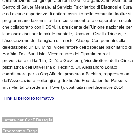
collaborazione con gli operatori del DSM, si organizzano visite ad un
Centro di Salute Mentale, al Servizio Psichiatrico di Diagnosi e Cura
e ad alcune esperienze di abitare assistito nella comunità. Inoltre si
programmano lezioni in aula in cui si incontrano cooperative sociali
che collaborano con il DSM, la presidente dell’Unione nazionale per
le associazioni per la salute mentale, Unasam, Gisella Trincas, e
l’Associazione dei famigliari di Trieste, Afasop. Componenti della
delegazione: Dr. Liu Ming, Vicedirettore dell’ospedale psichiatrico di
Har’bin, Dr.a Sun Lixia, Vicedirettore del Dipartimento di
prevenzione di Har’bin, Dr. Yao Guizhong, Vicedirettore della Clinica
psichiatrica dell’Università di Pechino, Dr. Alessandro Lorato
coordinatore per la Ong Aifo del progetto a Pechino, rappresentanti
dell’Associazione Heilongjiang Bozhu Aid Foundation for Persons
with Mental Disorders in Poverty, costituitasi nel dicembre 2014.
Il link al percorso formativo
Lettera per ConF.Basaglia
Programma Stage