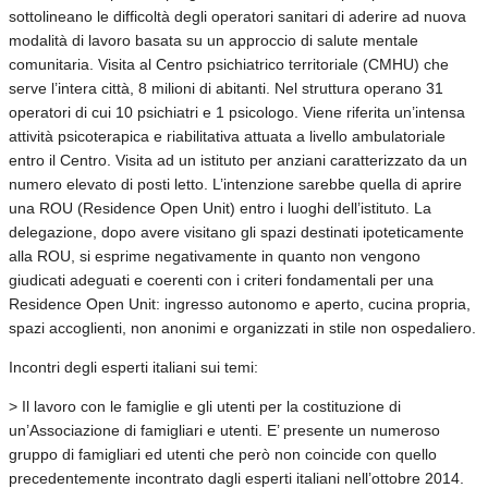
sottolineano le difficoltà degli operatori sanitari di aderire ad nuova
modalità di lavoro basata su un approccio di salute mentale
comunitaria. Visita al Centro psichiatrico territoriale (CMHU) che
serve l’intera città, 8 milioni di abitanti. Nel struttura operano 31
operatori di cui 10 psichiatri e 1 psicologo. Viene riferita un’intensa
attività psicoterapica e riabilitativa attuata a livello ambulatoriale
entro il Centro. Visita ad un istituto per anziani caratterizzato da un
numero elevato di posti letto. L’intenzione sarebbe quella di aprire
una ROU (Residence Open Unit) entro i luoghi dell’istituto. La
delegazione, dopo avere visitano gli spazi destinati ipoteticamente
alla ROU, si esprime negativamente in quanto non vengono
giudicati adeguati e coerenti con i criteri fondamentali per una
Residence Open Unit: ingresso autonomo e aperto, cucina propria,
spazi accoglienti, non anonimi e organizzati in stile non ospedaliero.
Incontri degli esperti italiani sui temi:
> Il lavoro con le famiglie e gli utenti per la costituzione di
un’Associazione di famigliari e utenti. E’ presente un numeroso
gruppo di famigliari ed utenti che però non coincide con quello
precedentemente incontrato dagli esperti italiani nell’ottobre 2014.