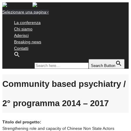
Selezionare una pagina
La conferenza
Chi siamo
Aderisci
Breaking news
Contatti
Search for:
Search Button
Community based psychiatry /
2° programma 2014 – 2017
Titolo del progetto:
Strengthening role and capacity of Chinese Non State Actors