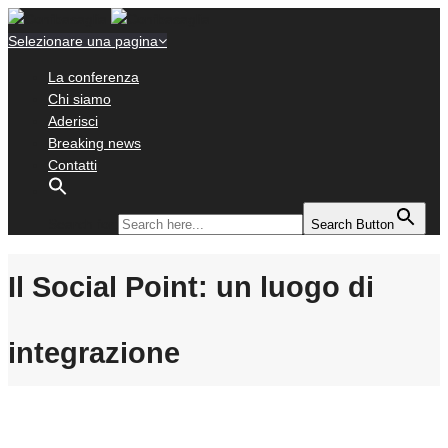
Selezionare una pagina
La conferenza
Chi siamo
Aderisci
Breaking news
Contatti
Search for:
Search Button
Il Social Point: un luogo di
integrazione