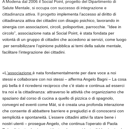
A Modena dal 2006 il Social Point, progetto del Dipartimento di
Salute Mentale, si occupa con successo di integrazione e
cittadinanza attiva. Il progetto i
mplementa l’accesso al diritto di
cittadinanza attiva dei cittadini con disagio psichico, lavorando in
sinergia con associazioni, circoli, polisportive, parrocchie. “Idee in
circolo”, associazione nata al Social Point, è stata fondata per
volontà di un gruppo di cittadini che accedono ai servizi, come luogo
per sensibilizzare l’opinione pubblica ai temi della salute mentale,
facilitare l’integrazione dei cittadini.
«L
‘associazione
è nata fondamentalmente per dare voce a noi
stessi e collaborare con noi stessi – afferma Angelo Bagni – La cosa
più bella è il ricredersi reciproco che c’è stato e continua ad esserci
tra noi e la cittadinanza: attraverso le attività che organizziamo che
spaziano dal corso di cucina a quello di pizzica o di spagnolo,
convegni ed eventi come Màt, si è creata una profonda interazione
che consente di abbattere barriere e pregiudizi e di conoscersi con
semplicità e spontaneità. L’essere cittadini attivi fa stare bene i
nostri utenti – prosegue Angelo, che continua l’operato di Paola