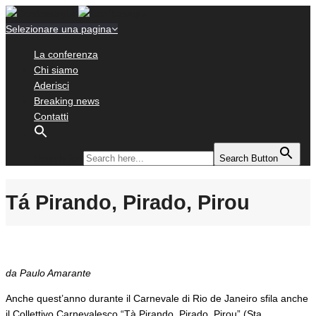
Selezionare una pagina
La conferenza
Chi siamo
Aderisci
Breaking news
Contatti
Search for:
Search Button
Tá Pirando, Pirado, Pirou
da Paulo Amarante
Anche quest’anno durante il Carnevale di Rio de Janeiro sfila anche
il Collettivo Carnevalesco “Tà Pirando, Pirado, Pirou” (Sta