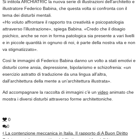
Si intitola ARCHIATRIC la nuova serie di illustrazioni dell’architetto e
illustratore Federico Babina, che questa volta si confronta con il
tema dei disturbi mentali.
«Ho voluto affrontare il rapporto tra creatività e psicopatologia
attraverso l’illustrazione», spiega Babina. «Credo che il disagio
psichico, anche se non in forma patologica sia presente a vari livelli
e in piccole quantità in ognuno di noi, è parte della nostra vita e non
va stigmatizzato».
Così le immagini di Federico Babina danno un volto a stati emotivi e
disturbi come ansia, depressione, bipolarismo e schizofrenia: «un
esercizio astratto di traduzione da una lingua all’altra,
dall’architettura della mente a un’architettura illustrata».
Ad accompagnare la raccolta di immagini c’è un
video
animato che
mostra i diversi disturbi attraverso forme architettoniche.
0
0
La contenzione meccanica in Italia. Il rapporto di A Buon Diritto