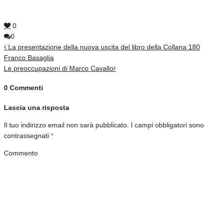
0
0
La presentazione della nuova uscita del libro della Collana 180
Franco Basaglia
Le preoccupazioni di Marco Cavallo
0 Commenti
Lascia una risposta
Il tuo indirizzo email non sarà pubblicato.
I campi obbligatori sono
contrassegnati
*
Commento