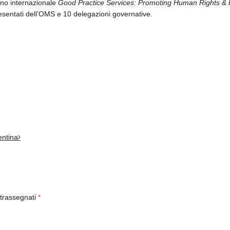
egno internazionale
Good Practice Services: Promoting Human Rights & 
resentati dell’OMS e 10 delegazioni governative.
entina
ntrassegnati
*