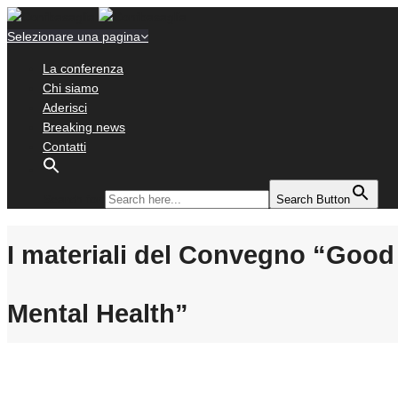
Selezionare una pagina
La conferenza
Chi siamo
Aderisci
Breaking news
Contatti
Search for:
Search Button
I materiali del Convegno “Good
Mental Health”