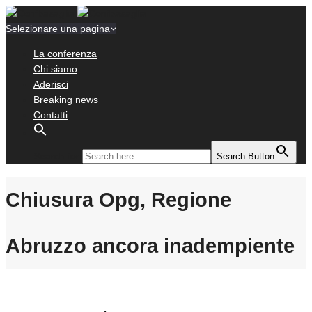
Selezionare una pagina
La conferenza
Chi siamo
Aderisci
Breaking news
Contatti
Search for:
Search Button
Chiusura Opg, Regione
Abruzzo ancora inadempiente