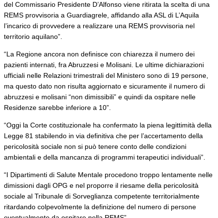
del Commissario Presidente D’Alfonso viene ritirata la scelta di una
REMS provvisoria a Guardiagrele, affidando alla ASL di L’Aquila
l’incarico di provvedere a realizzare una REMS provvisoria nel
territorio aquilano”.
“La Regione ancora non definisce con chiarezza il numero dei
pazienti internati, fra Abruzzesi e Molisani. Le ultime dichiarazioni
ufficiali nelle Relazioni trimestrali del Ministero sono di 19 persone,
ma questo dato non risulta aggiornato e sicuramente il numero di
abruzzesi e molisani “non dimissibili” e quindi da ospitare nelle
Residenze sarebbe inferiore a 10”.
“Oggi la Corte costituzionale ha confermato la piena legittimità della
Legge 81 stabilendo in via definitiva che per l’accertamento della
pericolosità sociale non si può tenere conto delle condizioni
ambientali e della mancanza di programmi terapeutici individuali”.
“I Dipartimenti di Salute Mentale procedono troppo lentamente nelle
dimissioni dagli OPG e nel proporre il riesame della pericolosità
sociale al Tribunale di Sorveglianza competente territorialmente
ritardando colpevolmente la definizione del numero di persone
eventualmente da ospitare nella REMS”.