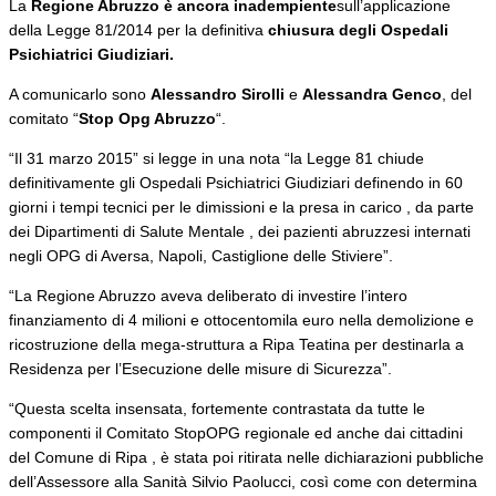
La
Regione Abruzzo è ancora inadempiente
sull’applicazione
della Legge 81/2014 per la definitiva
chiusura degli Ospedali
Psichiatrici Giudiziari.
A comunicarlo sono
Alessandro Sirolli
e
Alessandra Genco
, del
comitato “
Stop Opg Abruzzo
“.
“Il 31 marzo 2015” si legge in una nota “la Legge 81 chiude
definitivamente gli Ospedali Psichiatrici Giudiziari definendo in 60
giorni i tempi tecnici per le dimissioni e la presa in carico , da parte
dei Dipartimenti di Salute Mentale , dei pazienti abruzzesi internati
negli OPG di Aversa, Napoli, Castiglione delle Stiviere”.
“La Regione Abruzzo aveva deliberato di investire l’intero
finanziamento di 4 milioni e ottocentomila euro nella demolizione e
ricostruzione della mega-struttura a Ripa Teatina per destinarla a
Residenza per l’Esecuzione delle misure di Sicurezza”.
“Questa scelta insensata, fortemente contrastata da tutte le
componenti il Comitato StopOPG regionale ed anche dai cittadini
del Comune di Ripa , è stata poi ritirata nelle dichiarazioni pubbliche
dell’Assessore alla Sanità Silvio Paolucci, così come con determina