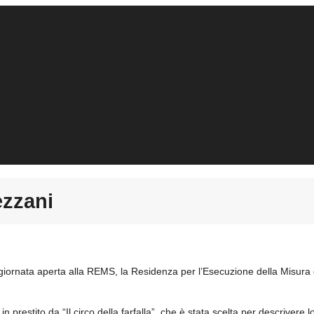
ezzani
 giornata aperta alla REMS, la Residenza per l’Esecuzione della Misur
n prestito da “Il circo della farfalla”, che è stata scelta per descrivere lo 