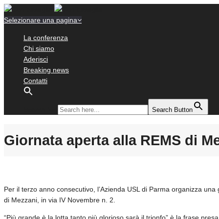
Selezionare una pagina
La conferenza
Chi siamo
Aderisci
Breaking news
Contatti
Search for:
Search Button
Giornata aperta alla REMS di M
Per il terzo anno consecutivo, l’Azienda USL di Parma organizza una
di Mezzani, in via IV Novembre n. 2.
“Più grande è la lotta tanto più glorioso sarà il trionfo” è la frase presa i