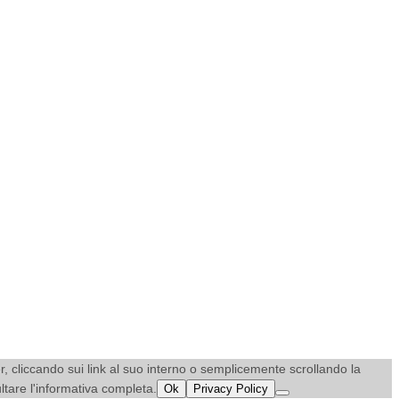
ner, cliccando sui link al suo interno o semplicemente scrollando la
ultare l'informativa completa.
Ok
Privacy Policy