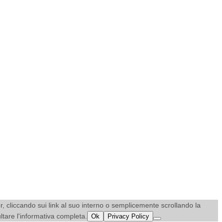
ner, cliccando sui link al suo interno o semplicemente scrollando la
ultare l'informativa completa.
Ok
Privacy Policy