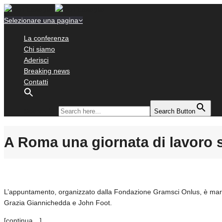
Selezionare una pagina
La conferenza
Chi siamo
Aderisci
Breaking news
Contatti
Search for:
Search Button
A Roma una giornata di lavoro s
L’appuntamento, organizzato dalla Fondazione Gramsci Onlus, è martedì
Grazia Giannichedda e John Foot.
[continua…]