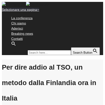
Selezionare una pagina
La conferenza
Chi siamo
Aderisci
Breaking news
Contatti
Search for:
Search Button
Per dire addio al TSO, un
metodo dalla Finlandia ora in
Italia