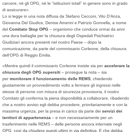
carcere, né gli OPG, né le “istituzioni totali” in genere sono in grado
di assicurare».
Lo si legge in una nota diffusa da Stefano Cecconi, Vito D’Anza,
Giovanna Del Giudice, Denise Amerini e Patrizio Gonnella, a nome
del
Comitato Stop OPG
– organismo che conduce ormai da anni
una dura battaglia per la chiusura degli Ospedali Psichiatrici
Giudiziari ancora presenti nel nostro Paese – dopo la
comunicazione, da parte del commissario Corleone, della chiusura
dell’OPG di Reggio Emilia.
«Mentre quindi il commissario Corleone insiste sia per
accelerare la
chiusura degli OPG supersiti
– prosegue la nota – sia
per
monitorare il funzionamento delle REMS
, chiedendo
giustamente un provvedimento volto a fermare gli ingressi nelle
stesse di persone con misura di sicurezza provvisoria, il nostro
Comitato gli conferma la piena disponibilità a collaborare, ribadendo
che a nostro avviso egli debba procedere, prioritariamente e con la
massima urgenza, per la presa in carico da parte dei
servizi dei
territori di appartenenza
– e non necessariamente per un
trasferimento nelle REMS – delle persone ancora internate negli
OPG, così da chiudere questi ultimi in via definitiva. E che debba