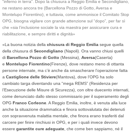
“inferno in terra”. Dopo la chiusura a Reggio Emilia e Secondigliano,
ne restano ancora tre (Barcellona Pozzo di Gotto, Aversa e
Montelupo Fiorentino), e tuttavia, come ammonisce il Comitato Stop
OPG, bisogna vigilare con grande attenzione sul “dopo”, per far sì
che «sia l’inclusione sociale la via maestra per assicurare cura e
riabilitazione, e sempre diritti e dignità»
«La buona notizia della
chiusura di Reggio Emilia
segue quella
della chiusura di
Secondigliano
(Napoli). Ora vanno chiusi quelli
di
Barcellona Pozzo di Gotto
(Messina),
Aversa
(Caserta)
e
Montelupo Fiorentino
(Firenze), dove restano meno di ottanta
persone internate, ma c’è anche da smascherare l’operazione fatta
a
Castiglione delle Stiviere
(Mantova), dove l’OPG ha solo
cambiato targa diventando una “mega REMS” (Residenza per
l’Esecuzione delle Misure di Sicurezza), con oltre duecento internati,
come denunciato dallo stesso commissario per il superamento degli
OPG
Franco Corleone
. A Reggio Emilia, inoltre, è venuta alla luce
anche la situazione drammatica e finora sottovalutata dei detenuti
con sopravvenuta malattia mentale, che finora erano trasferiti dal
carcere per finire rinchiusi in OPG, e per i quali invece devono
essere
garantite cure adeguate
, che come ben sappiamo, né il