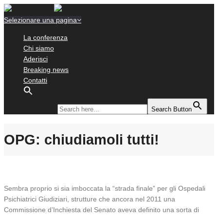
Selezionare una pagina
La conferenza
Chi siamo
Aderisci
Breaking news
Contatti
Search for:
Search Button
OPG: chiudiamoli tutti!
Sembra proprio si sia imboccata la “strada finale” per gli Ospedali
Psichiatrici Giudiziari, strutture che ancora nel 2011 una
Commissione d’Inchiesta del Senato aveva definito una sorta di