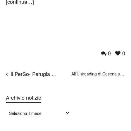
[continua…]
0
0
Il PerSo- Perugia Social Film Festival dedica uno spazio ai 40 anni della legge 180
All’Unireading di Cesena una lettura di Franco Basaglia e Antonin Artaud
Archivio notizie
Archivio
notizie