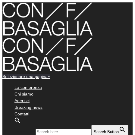
Selezionare una pagina
La conferenza
Chi siamo
Aderisci
Breaking news
Contatti
Search for:
Search Button