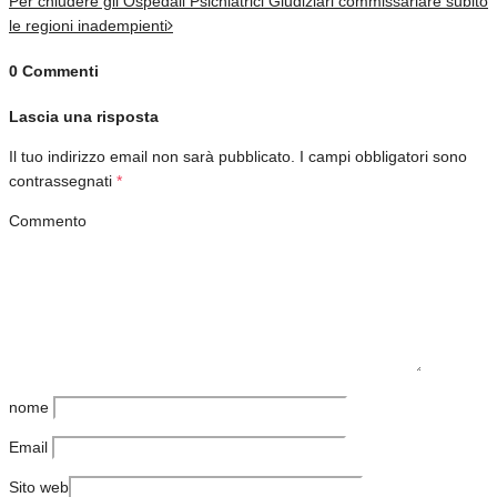
Per chiudere gli Ospedali Psichiatrici Giudiziari commissariare subito
le regioni inadempienti
0 Commenti
Lascia una risposta
Il tuo indirizzo email non sarà pubblicato.
I campi obbligatori sono
contrassegnati
*
Commento
nome
Email
Sito web