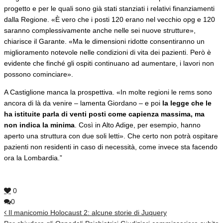
progetto e per le quali sono già stati stanziati i relativi finanziamenti
dalla Regione. «È vero che i posti 120 erano nel vecchio opg e 120
saranno complessivamente anche nelle sei nuove strutture»,
chiarisce il Garante. «Ma le dimensioni ridotte consentiranno un
miglioramento notevole nelle condizioni di vita dei pazienti. Però è
evidente che finché gli ospiti continuano ad aumentare, i lavori non
possono cominciare».
A Castiglione manca la prospettiva. «In molte regioni le rems sono
ancora di là da venire – lamenta Giordano – e poi
la legge che le
ha istituite parla di venti posti come capienza massima, ma
non indica la minima
. Così in Alto Adige, per esempio, hanno
aperto una struttura con due soli letti». Che certo non potrà ospitare
pazienti non residenti in caso di necessità, come invece sta facendo
ora la Lombardia.”
0
0
Il manicomio Holocaust 2: alcune storie di Juquery