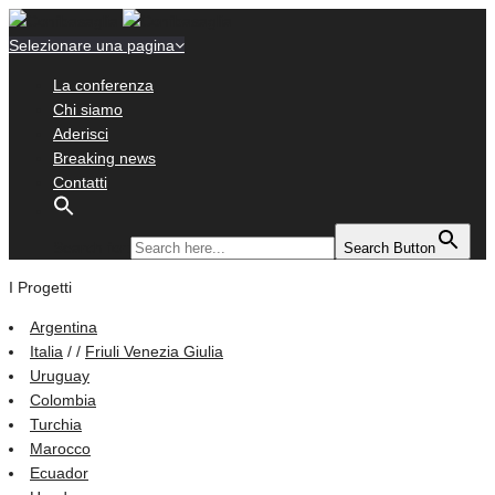
Selezionare una pagina
La conferenza
Chi siamo
Aderisci
Breaking news
Contatti
Search for:
Search Button
I Progetti
Argentina
Italia
/ /
Friuli Venezia Giulia
Uruguay
Colombia
Turchia
Marocco
Ecuador