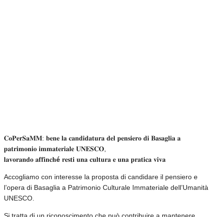
𝐂𝐨𝐏𝐞𝐫𝐒𝐚𝐌𝐌: 𝐛𝐞𝐧𝐞 𝐥𝐚 𝐜𝐚𝐧𝐝𝐢𝐝𝐚𝐭𝐮𝐫𝐚 𝐝𝐞𝐥 𝐩𝐞𝐧𝐬𝐢𝐞𝐫𝐨 𝐝𝐢 𝐁𝐚𝐬𝐚𝐠𝐥𝐢𝐚 𝐚
𝐩𝐚𝐭𝐫𝐢𝐦𝐨𝐧𝐢𝐨 𝐢𝐦𝐦𝐚𝐭𝐞𝐫𝐢𝐚𝐥𝐞 𝐔𝐍𝐄𝐒𝐂𝐎,
𝐥𝐚𝐯𝐨𝐫𝐚𝐧𝐝𝐨 𝐚𝐟𝐟𝐢𝐧𝐜𝐡
é
𝐫𝐞𝐬𝐭𝐢 𝐮𝐧𝐚 𝐜𝐮𝐥𝐭𝐮𝐫𝐚 𝐞 𝐮𝐧𝐚 𝐩𝐫𝐚𝐭𝐢𝐜𝐚 𝐯𝐢𝐯𝐚
Accogliamo con interesse la proposta di candidare il pensiero e
l’opera di Basaglia a Patrimonio Culturale Immateriale dell’Umanità
UNESCO.
Si tratta di un riconoscimento che può contribuire a mantenere