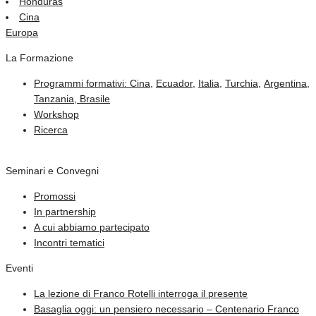
Honduras
Cina
Europa
La Formazione
Programmi formativi:
Cina
,
Ecuador
,
Italia
,
Turchia
,
Argentina,
Tanzania,
Brasile
Workshop
Ricerca
Seminari e Convegni
Promossi
In partnership
A cui abbiamo partecipato
Incontri tematici
Eventi
La lezione di Franco Rotelli interroga il presente
Basaglia oggi: un pensiero necessario – Centenario Franco