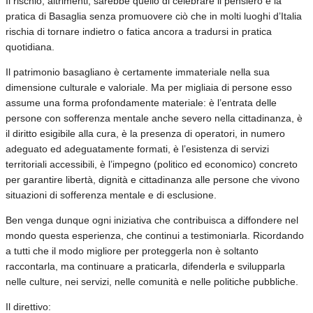
Il rischio, altrimenti, sarebbe quello di celebrare il pensiero e la
pratica di Basaglia senza promuovere ciò che in molti luoghi d’Italia
rischia di tornare indietro o fatica ancora a tradursi in pratica
quotidiana.
Il patrimonio basagliano è certamente immateriale nella sua
dimensione culturale e valoriale. Ma per migliaia di persone esso
assume una forma profondamente materiale: è l’entrata delle
persone con sofferenza mentale anche severo nella cittadinanza, è
il diritto esigibile alla cura, è la presenza di operatori, in numero
adeguato ed adeguatamente formati, è l’esistenza di servizi
territoriali accessibili, è l’impegno (politico ed economico) concreto
per garantire libertà, dignità e cittadinanza alle persone che vivono
situazioni di sofferenza mentale e di esclusione.
Ben venga dunque ogni iniziativa che contribuisca a diffondere nel
mondo questa esperienza, che continui a testimoniarla. Ricordando
a tutti che il modo migliore per proteggerla non è soltanto
raccontarla, ma continuare a praticarla, difenderla e svilupparla
nelle culture, nei servizi, nelle comunità e nelle politiche pubbliche.
Il direttivo: