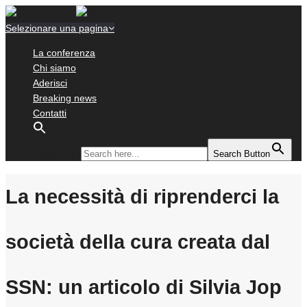
Selezionare una pagina
La conferenza
Chi siamo
Aderisci
Breaking news
Contatti
Search for:
Search Button
La necessità di riprenderci la
società della cura creata dal
SSN: un articolo di Silvia Jop