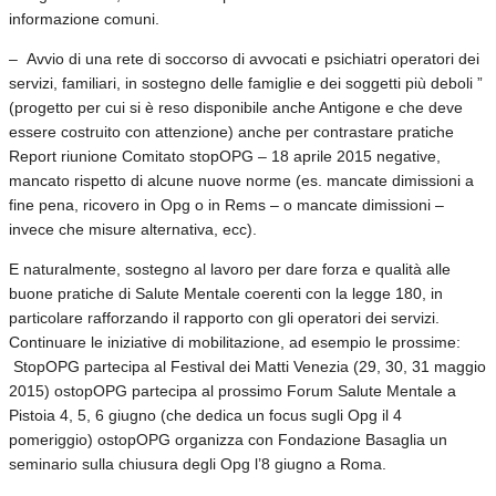
informazione comuni.
– Avvio di una rete di soccorso di avvocati e psichiatri operatori dei
servizi, familiari, in sostegno delle famiglie e dei soggetti più deboli ”
(progetto per cui si è reso disponibile anche Antigone e che deve
essere costruito con attenzione) anche per contrastare pratiche
Report riunione Comitato stopOPG – 18 aprile 2015 negative,
mancato rispetto di alcune nuove norme (es. mancate dimissioni a
fine pena, ricovero in Opg o in Rems – o mancate dimissioni –
invece che misure alternativa, ecc).
E naturalmente, sostegno al lavoro per dare forza e qualità alle
buone pratiche di Salute Mentale coerenti con la legge 180, in
particolare rafforzando il rapporto con gli operatori dei servizi.
Continuare le iniziative di mobilitazione, ad esempio le prossime:
StopOPG partecipa al Festival dei Matti Venezia (29, 30, 31 maggio
2015) ostopOPG partecipa al prossimo Forum Salute Mentale a
Pistoia 4, 5, 6 giugno (che dedica un focus sugli Opg il 4
pomeriggio) ostopOPG organizza con Fondazione Basaglia un
seminario sulla chiusura degli Opg l’8 giugno a Roma.