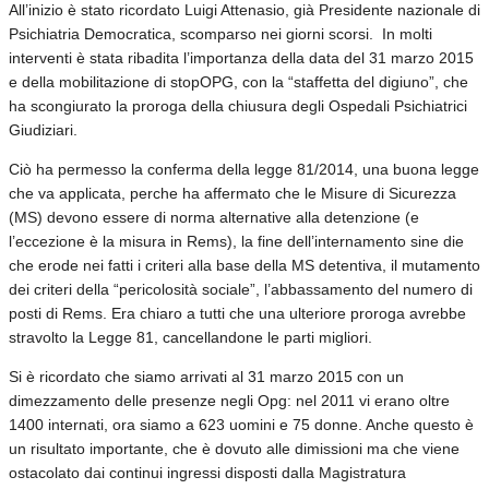
All’inizio è stato ricordato Luigi Attenasio, già Presidente nazionale di
Psichiatria Democratica, scomparso nei giorni scorsi. In molti
interventi è stata ribadita l’importanza della data del 31 marzo 2015
e della mobilitazione di stopOPG, con la “staffetta del digiuno”, che
ha scongiurato la proroga della chiusura degli Ospedali Psichiatrici
Giudiziari.
Ciò ha permesso la conferma della legge 81/2014, una buona legge
che va applicata, perche ha affermato che le Misure di Sicurezza
(MS) devono essere di norma alternative alla detenzione (e
l’eccezione è la misura in Rems), la fine dell’internamento sine die
che erode nei fatti i criteri alla base della MS detentiva, il mutamento
dei criteri della “pericolosità sociale”, l’abbassamento del numero di
posti di Rems. Era chiaro a tutti che una ulteriore proroga avrebbe
stravolto la Legge 81, cancellandone le parti migliori.
Si è ricordato che siamo arrivati al 31 marzo 2015 con un
dimezzamento delle presenze negli Opg: nel 2011 vi erano oltre
1400 internati, ora siamo a 623 uomini e 75 donne. Anche questo è
un risultato importante, che è dovuto alle dimissioni ma che viene
ostacolato dai continui ingressi disposti dalla Magistratura