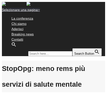
Selezionare una pagina
La conferenza
Chi siamo
Aderisci
Breaking news
Contatti
Search for:
Search Button
StopOpg: meno rems più
servizi di salute mentale