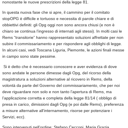
nonostante le nuove prescrizioni della legge 81.
In questa nuova fase che si apre, il cammino per il comitato
stopOPG è difficile e tortuoso e necessita di parole chiare e di
obbiettivi definiti: gli Opg oggi non sono ancora chiusi (e non è
chiaro se continua l’ingresso di internati agli stessi). In molti casi le
Rems “transitorie” hanno rappresentato soluzioni affrettate per non
subire il commissariamento e per rispondere agli obblighi di legge.
In alcuni casi, vedi Toscana Liguria, Piemonte, le azioni finali messe
in campo sono state pessime.
Si è detto che è necessario conoscere e aver evidenza di dove
sono andate le persone dimesse dagli Opg, del ricorso della
magistratura a soluzioni alternative al ricovero in Rems, della
volontà da parte del Governo del commissariamento, che per noi
deve riguardare non solo e non tanto l’apertura di Rems, ma
l’applicazione corretta e completa della legge 81/14 ( obbligo di
presa in carico, dimissioni dagli Opg (e poi dalle Rems), preferenza
a misure alternative all’internamento, risorse per potenziare i
Servizi, ecc).
Sono intervenuti nell’ordine: Stefano Cecconi, Maria Grazia