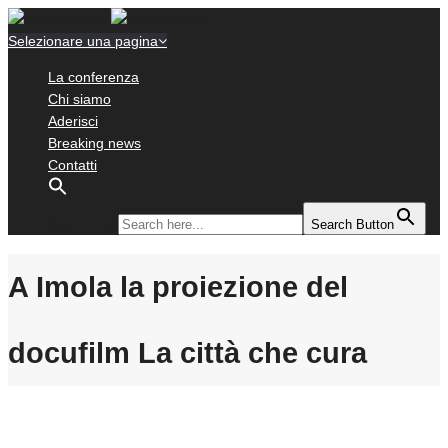
Selezionare una pagina
La conferenza
Chi siamo
Aderisci
Breaking news
Contatti
Search for:
Search Button
A Imola la proiezione del
docufilm La città che cura