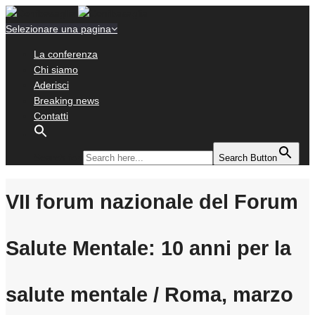
Selezionare una pagina
La conferenza
Chi siamo
Aderisci
Breaking news
Contatti
Search for:
Search Button
VII forum nazionale del Forum
Salute Mentale: 10 anni per la
salute mentale / Roma, marzo